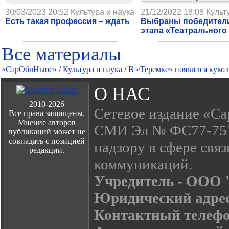
30/03/2023 20:52
Культура и наука
21/12/2022 18:08
Культ
Есть такая профессия – ждать
Выбраны победители
этапа «Театральног
Все материалы
«СарОблНьюс»
/
Культура и наука
/
В «Теремке» появился куко
О НАС
2010-2026
Сетевое издание «Са
Все права защищены.
Мнение авторов
СМИ Эл № ФС77-7574
публикаций может не
совпадать с позицией
надзору в сфере свя
редакции.
коммуникаций.
Учредитель - ООО
Юридический адре
Контактный телефон: