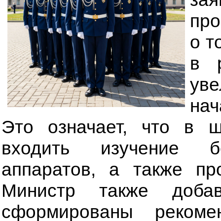
про
о т
в 
уве
нач
Это означает, что в 
входить изучение бе
аппаратов, а также пр
Министр также доба
сформированы рекоме