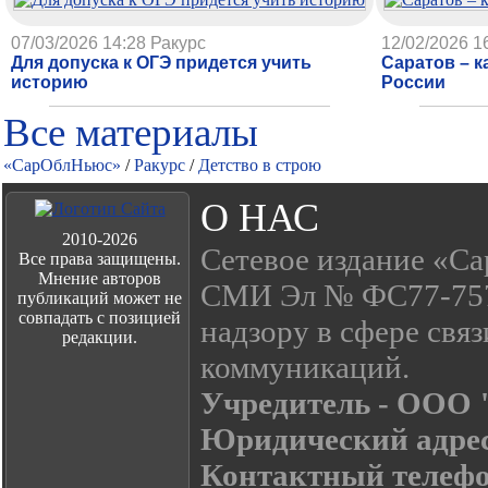
07/03/2026 14:28
Ракурс
12/02/2026 1
Для допуска к ОГЭ придется учить
Саратов – к
историю
России
Все материалы
«СарОблНьюс»
/
Ракурс
/
Детство в строю
О НАС
2010-2026
Сетевое издание «Са
Все права защищены.
Мнение авторов
СМИ Эл № ФС77-7574
публикаций может не
совпадать с позицией
надзору в сфере свя
редакции.
коммуникаций.
Учредитель - ООО
Юридический адре
Контактный телефон: