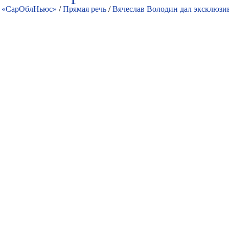
«СарОблНьюс»
/
Прямая речь
/
Вячеслав Володин дал эксклюзив