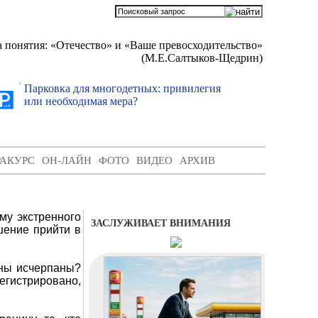
 понятия: «Отечество» и «Ваше превосходительство»
(М.Е.Салтыков-Щедрин)
Парковка для многодетных: привилегия
Гаражна
или необходимая мера?
передо
РАКУРС
ОН-ЛАЙН
ФОТО
ВИДЕО
АРХИВ
му экстренного
ЗАСЛУЖИВАЕТ ВНИМАНИЯ
шение прийти в
ины исчерпаны?
егистрировано,