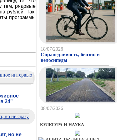
аницу, те, кто
у тем, рядовые
а рублей. Так,
енты программы
18/07/2026
Справедливость, бензин и
велосипеды
юзивное
в 24"
08/07/2026
Первый пошел, второй
приготовился…
КУЛЬТУРА И НАУКА
т, но не