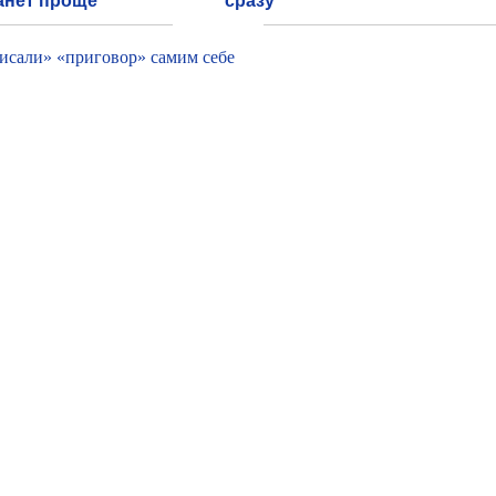
анет проще
сразу
исали» «приговор» самим себе