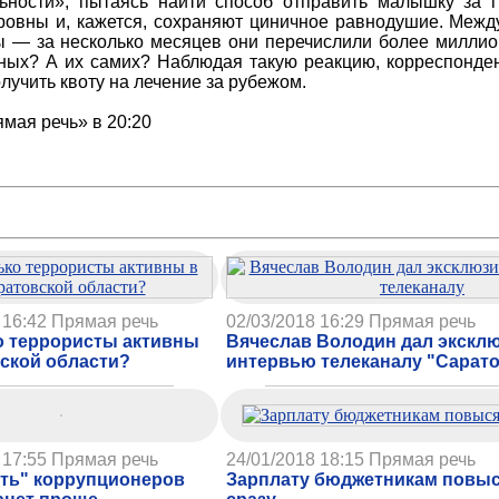
ьности», пытаясь найти способ отправить малышку за гр
кровны и, кажется, сохраняют циничное равнодушие. Межд
ы — за несколько месяцев они перечислили более миллион
енных? А их самих? Наблюдая такую реакцию, корреспонд
лучить квоту на лечение за рубежом.
мая речь» в 20:20
 16:42
Прямая речь
02/03/2018 16:29
Прямая речь
о террористы активны
Вячеслав Володин дал экскл
ской области?
интервью телеканалу "Сарато
 17:55
Прямая речь
24/01/2018 18:15
Прямая речь
ть" коррупционеров
Зарплату бюджетникам повыся