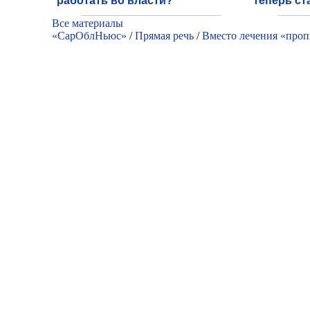
работать во власти?
теперь ст
Все материалы
«СарОблНьюс»
/
Прямая речь
/
Вместо лечения «проп