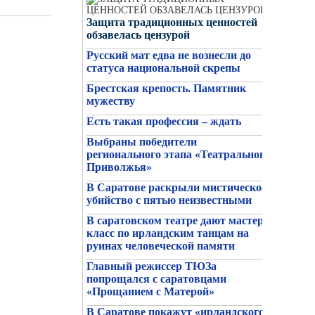
Защита традиционных ценностей
обзавелась цензурой
Русский мат едва не вознесли до
статуса национальной скрепы
Брестская крепость. Памятник
мужеству
Есть такая профессия – ждать
Выбраны победители
26/06/2026
регионального этапа «Театрального
Ряженые ветераны как примета
Приволжья»
эпохи
В Саратове раскрыли мистическое
убийство с пятью неизвестными
В саратовском театре дают мастер-
класс по ирландским танцам на
руинах человеческой памяти
Главный режиссер ТЮЗа
попрощался с саратовцами
«Прощанием с Матерой»
В Саратове покажут «ирландского