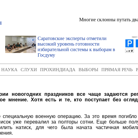
Многие склонны путать два
Саратовские эксперты отметили
высокий уровень готовности
избирательной системы к выборам в
Госдуму
И НАУКА
СЛУХИ
ПРОХИНДИАДА
ВЫБОРЫ
ПРЯМАЯ РЕЧЬ
рии новогодних праздников все чаще задаются ре
е мнение. Хотя есть и те, кто поступает без огля
е специальную военную операцию. За это время погибл
список уже перевалил за полторы сотни. Еще больше пол
илить натиск, для чего была начата частичная мобил
чения.