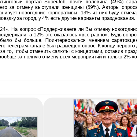
утинговый портал SuperJob, почти половина (49%) сар
сего за отмену выступали женщины (59%). Авторы опроса
анирует новогодние корпоративы: 13% из них буду отмеча
поездку за город, у 4% есть другие варианты празднования.
 24». На вопрос «Поддерживаете ли Вы отмену новогодни
оддержали, а 12% это оказалось «все равно». Будь вопро
й было бы больше. Поинтереоваться мнением саратовце
го телеграм-канале был размещен опрос. К концу первого 
за то, чтобы отменить салюты с концертами, оставив праз
вообще за полную отмену всех мероприятий и только 2% хо