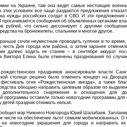
мии на Украине, там она ведет самые нестоящие военн
 этих условиях все чаще раздаются предложения отказа
 на нужды российских солдат в СВО. И эти предложения 
МИ просачиваются сообщения об объявленных органами влас
в рублей, что сильно диссонирует с другими сообщени
едства на бронежилеты, спальники и многое другое.
 раньше сочли неуместным проводить гуляния в то время, 
 честь Дня города или района, а затем заранее отменил
ми далеко ходить не станем – в сентябре аккурат пос
а Виктора Елина были отменены празднования по случа
рождественских праздников анонсировали власти Санкт
йской столице решено было отменить концерт на Дворц
фестиваль огня «Рождественская звезда», а также бла
редства обещано направить целевым образом по выделе
е дополнительного снаряжения и оснащения для до
й программы оставили только новогодние программы для 
у детей праздник отнимать нельзя.
 сообщил мэр Нижнего Новгорода Юрий Шалабаев. Заплани
ом числе на обеспечение льгот семьям мобилизованных. О
а на новогодние украшения для города и направить их