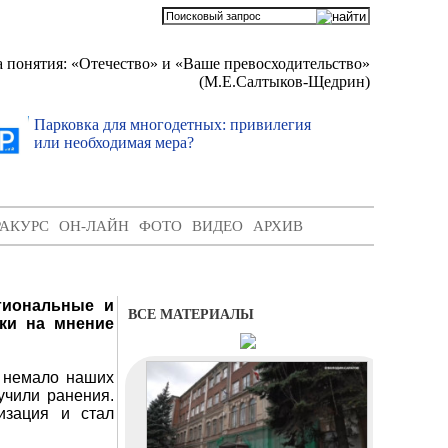
 понятия: «Отечество» и «Ваше превосходительство»
(М.Е.Салтыков-Щедрин)
Парковка для многодетных: привилегия
Гаражна
или необходимая мера?
передо
РАКУРС
ОН-ЛАЙН
ФОТО
ВИДЕО
АРХИВ
гиональные и
ВСЕ МАТЕРИАЛЫ
дки на мнение
о немало наших
учили ранения.
изация и стал