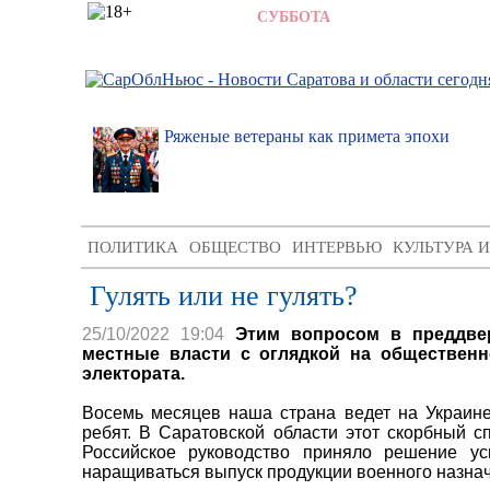
8 АВГУСТА 2026,
СУББОТА
,
5:22
ратовский
Ряженые ветераны как примета эпохи
озглавит
ПОЛИТИКА
ОБЩЕСТВО
ИНТЕРВЬЮ
КУЛЬТУРА 
Гулять или не гулять?
25/10/2022 19:04
Этим вопросом в преддве
местные власти с оглядкой на общественно
электората.
Восемь месяцев наша страна ведет на Украин
ребят. В Саратовской области этот скорбный 
Российское руководство приняло решение ус
наращиваться выпуск продукции военного назна