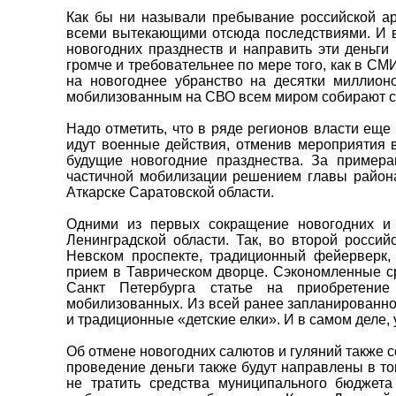
Как бы ни называли пребывание российской ар
всеми вытекающими отсюда последствиями. И в
новогодних празднеств и направить эти деньги
громче и требовательнее по мере того, как в С
на новогоднее убранство на десятки миллионо
мобилизованным на СВО всем миром собирают ср
Надо отметить, что в ряде регионов власти еще
идут военные действия, отменив мероприятия в
будущие новогодние празднества. За примера
частичной мобилизации решением главы район
Аткарске Саратовской области.
Одними из первых сокращение новогодних и 
Ленинградской области. Так, во второй росси
Невском проспекте, традиционный фейерверк, 
прием в Таврическом дворце. Сэкономленные с
Санкт Петербурга статье на приобретени
мобилизованных. Из всей ранее запланированно
и традиционные «детские елки». И в самом деле, 
Об отмене новогодних салютов и гуляний также
проведение деньги также будут направлены в т
не тратить средства муниципального бюджет