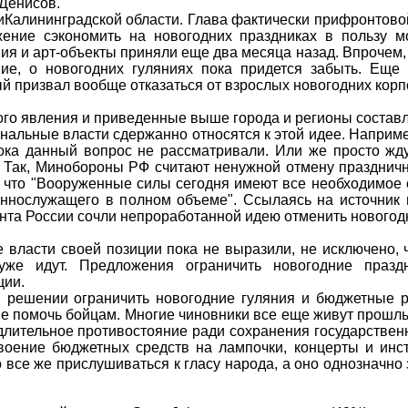
Денисов.
Калининградской области. Глава фактически прифронтово
жение сэкономить на новогодних праздниках в пользу 
ия и арт-объекты приняли еще два месяца назад. Впрочем, 
ие, о новогодних гуляниях пока придется забыть. Еще
ый призвал вообще отказаться от взрослых новогодних корп
вого явления и приведенные выше города и регионы состав
нальные власти сдержанно относятся к этой идее. Наприме
пока данный вопрос не рассматривали. Или же просто жд
. Так, Минобороны РФ считают ненужной отмену празднич
, что "Вооруженные силы сегодня имеют все необходимое
еннослужащего в полном объеме". Ссылаясь на источник
нта России сочли непроработанной идею отменить новогод
 власти своей позиции пока не выразили, не исключено, 
уже идут. Предложения ограничить новогодние празд
ции.
 в решении ограничить новогодние гуляния и бюджетные 
е помочь бойцам. Многие чиновники все еще живут прошлы
 длительное противостояние ради сохранения государствен
оение бюджетных средств на лампочки, концерты и инс
о все же прислушиваться к гласу народа, а оно однозначно