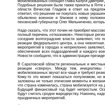
мобилизованных сообщил глава Калуги Дмитрий 
Подобные решения были также приняты в Ялте и
области Вячеслав Гладков в ответ на предло
ответил, что решение не покупать новые украшен
объявлено военное и близкое к нему положен
пензенский губернатор Олег Мельниченко, котор
Надо сказать, что этот почин не приобрел массо
полный перечень «отказников». Некоторые регио
соседние волгоградские власти заявляют, что 
реакции федерального центра, а она невнятная
мероприятий в городах и непреклонно заявляют
обеспечения всех подразделений и каждого во
Новости сообщило, что в администрации президе
В Саратовской области региональные и местные
реакции «сверху». Между тем, инициативы 
мобилизованных звучат все чаще и требуют реак
Кому-то это может показаться популизмом, но
заложены не только этические моменты и желани
что страна изменилась, страна мобилизуется на
Будущий финансовый год будет непростым. Осв
будут считать сродни мародерству. Наконец, над
праздничных мероприятий.