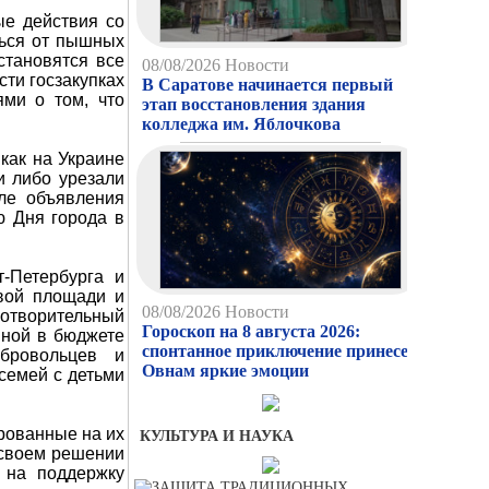
ые действия со
ться от пышных
становятся все
08/08/2026
Новости
ти госзакупках
В Саратове начинается первый
ями о том, что
этап восстановления здания
колледжа им. Яблочкова
как на Украине
и либо урезали
ле объявления
ю Дня города в
-Петербурга и
овой площади и
08/08/2026
Новости
готворительный
Гороскоп на 8 августа 2026:
нной в бюджете
спонтанное приключение принесет
бровольцев и
Овнам яркие эмоции
семей с детьми
рованные на их
КУЛЬТУРА И НАУКА
 своем решении
 на поддержку