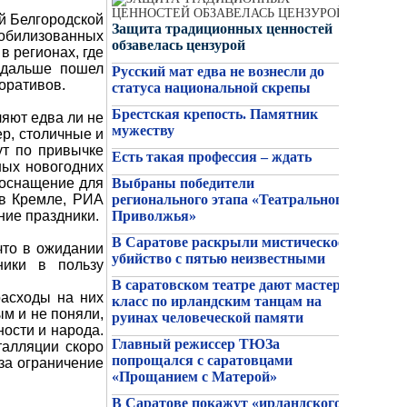
й Белгородской
Защита традиционных ценностей
мобилизованных
обзавелась цензурой
в регионах, где
 дальше пошел
Русский мат едва не вознесли до
оративов.
статуса национальной скрепы
07/08/2026
Новости
Из-за схода локомотива в
Брестская крепость. Памятник
ляют едва ли не
Саратове задерживаются пять
мужеству
р, столичные и
пассажирских поездов
ут по привычке
Есть такая профессия – ждать
ных новогодних
 оснащение для
Выбраны победители
 в Кремле, РИА
регионального этапа «Театрального
ние праздники.
Приволжья»
В Саратове раскрыли мистическое
что в ожидании
убийство с пятью неизвестными
ники в пользу
В саратовском театре дают мастер-
расходы на них
класс по ирландским танцам на
м и не поняли,
руинах человеческой памяти
ности и народа.
07/08/2026
Новости
Главный режиссер ТЮЗа
талляции скоро
Прогноз погоды на 8 августа в
попрощался с саратовцами
 за ограничение
Саратовской области
«Прощанием с Матерой»
В Саратове покажут «ирландского