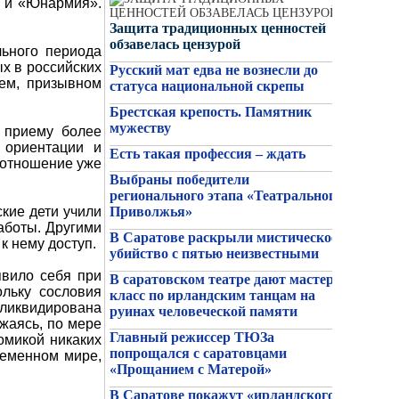
» и «Юнармия».
Защита традиционных ценностей
обзавелась цензурой
льного периода
х в российских
Русский мат едва не вознесли до
лем, призывном
статуса национальной скрепы
Брестская крепость. Памятник
мужеству
к приему более
 ориентации и
Есть такая профессия – ждать
х отношение уже
Выбраны победители
26/06/2026
регионального этапа «Театрального
Ряженые ветераны как примета
ские дети учили
Приволжья»
эпохи
работы. Другими
В Саратове раскрыли мистическое
к нему доступ.
убийство с пятью неизвестными
явило себя при
В саратовском театре дают мастер-
ольку сословия
класс по ирландским танцам на
иквидирована
руинах человеческой памяти
ижаясь, по мере
Главный режиссер ТЮЗа
номикой никаких
попрощался с саратовцами
ременном мире,
«Прощанием с Матерой»
В Саратове покажут «ирландского