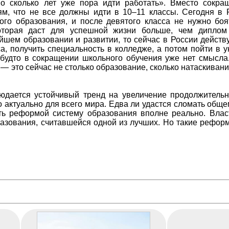
о сколько лет уже пора идти работать». Вместо сокра
ям, что не все должны идти в 10–11 классы. Сегодня в 
ого образования, и после девятого класса не нужно боя
оторая даст для успешной жизни больше, чем диплом
йшем образовании и развитии, то сейчас в России действ
са, получить специальность в колледже, а потом пойти в 
 будто в сокращении школьного обучения уже нет смысла.
ах — это сейчас не столько образование, сколько натаскиван
юдается устойчивый тренд на увеличение продолжительн
о актуально для всего мира. Едва ли удастся сломать общ
ть реформой систему образования вполне реально. Влас
азования, считавшейся одной из лучших. Но такие рефор