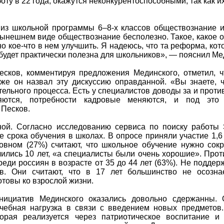
ту в 22 года, окажутся неконкурентоспособными, так как и
из школьной программы 6–8-х классов обществознание и
нынешнем виде обществознание бесполезно. Такое, какое о
о кое-что в нем улучшить. Я надеюсь, что та реформа, ко
удет практически полезна для школьников», — пояснил Ме
есков, комментируя предложения Мединского, отметил, ч
кже он назвал эту дискуссию оправданной. «Вы знаете, 
ельного процесса. Есть у специалистов доводы за и против
няются, потребности кадровые меняются, и под эт
 Песков.
ной. Согласно исследованию сервиса по поиску работы S
срока обучения в школах. В опросе приняли участие 1,6 
вном (27%) считают, что школьное обучение нужно сокр
учились 10 лет, «а специалисты были очень хорошие». Про
еди россиян в возрасте от 35 до 44 лет (63%). Не поддер
. Они считают, что в 17 лет большинство не осознае
готовы ко взрослой жизни.
нициатив Мединского оказались довольно сдержанны.
учебная нагрузка в связи с введением новых предметов
торая реализуется через патриотическое воспитание и