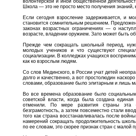
волонтерской и иной общественной деятельнос
Школа — это не просто место получения знаний, 
Если сегодня взросление задерживается, и мо
становится сомнительным решением. Предложени
законах возрастных ограничениях — о наступл
возрасте, владении оружием. Зато может быть о
Прежде чем сокращать школьный период, нужн
молодых учеников и что существуют специа
социализации. В колледжах учащихся воспринимаю
как ко взрослым людям.
Со слов Мединского, в России учат детей неоправ
долго и качественно, а вот простолюдин наскоро
словами, образование было элитарным и лишь ма
Во все времена образование было социальным
советской власти, когда была создана единая
отменили. По мере развития страны эта о
безграмотность, а затем повсеместно стали вводи
того как страна восстанавливалась после войны,
намерений сокращать продолжительность школьн
по ее словам, это скорее признак стран с малой