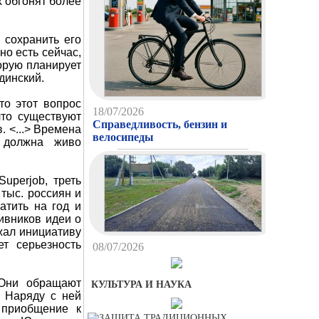
х обгонят более
 сохранить его
но есть сейчас,
торую планирует
динский.
то этот вопрос
18/07/2026
что существуют
Справедливость, бензин и
. <...> Времена
велосипеды
о должна живо
uperjob, треть
тыс. россиян и
атить на год и
тивников идеи о
жал инициативу
т серьезность
08/07/2026
Первый пошел, второй
приготовился…
 Они обращают
КУЛЬТУРА И НАУКА
. Наряду с ней
 приобщение к