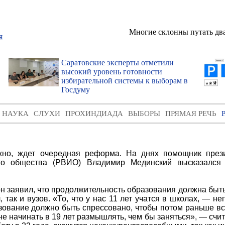
Многие склонны путать два
Саратовские эксперты отметили
высокий уровень готовности
избирательной системы к выборам в
Госдуму
И НАУКА
СЛУХИ
ПРОХИНДИАДА
ВЫБОРЫ
ПРЯМАЯ РЕЧЬ
но, ждет очередная реформа. На днях помощник прези
кого общества (РВИО) Владимир Мединский высказался
н заявил, что продолжительность образования должна быть
 так и вузов. «То, что у нас 11 лет учатся в школах, — н
зование должно быть спрессовано, чтобы потом раньше вс
е начинать в 19 лет размышлять, чем бы заняться», — счи