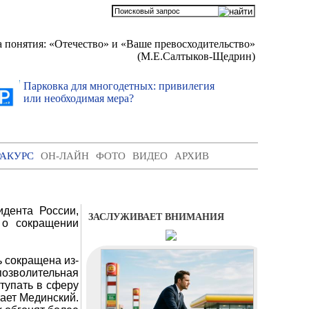
 понятия: «Отечество» и «Ваше превосходительство»
(М.Е.Салтыков-Щедрин)
Парковка для многодетных: привилегия
Гаражна
или необходимая мера?
передо
РАКУРС
ОН-ЛАЙН
ФОТО
ВИДЕО
АРХИВ
дента России,
ЗАСЛУЖИВАЕТ ВНИМАНИЯ
 о сокращении
 сокращена из-
епозволительная
тупать в сферу
тает Мединский.