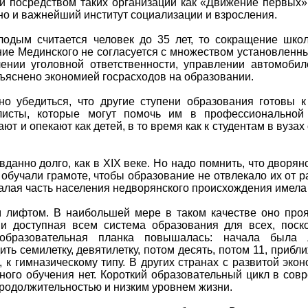
ти посредством таких организаций как «Движение первых
но и важнейший институт социализации и взросления.
лодым считается человек до 35 лет, то сокращение шко
е Мединского не согласуется с множеством установленны
ении уголовной ответственности, управлении автомоби
бъяснено экономией госрасходов на образовании.
о убедиться, что другие ступени образования готовы 
листы, которые могут помочь им в профессиональной
т и опекают как детей, в то время как к студентам в вуза
данно долго, как в XIX веке. Но надо помнить, что дворян
 обучали грамоте, чтобы образование не отвлекало их от 
лая часть населения недворянского происхождения имела 
 лифтом. В наибольшей мере в таком качестве оно про
 и доступная всем система образования для всех, поск
бразовательная планка повышалась: начала была л
ть семилетку, девятилетку, потом десять, потом 11, прибл
 к гимназическому типу. В других странах с развитой эко
ого обучения нет. Короткий образовательный цикл в сов
 продолжительностью и низким уровнем жизни.