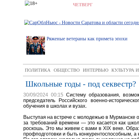
6 АВГУСТА 2026,
ЧЕТВЕРГ
,
17:22
ратовский
Ряженые ветераны как примета эпохи
озглавит
ПОЛИТИКА
ОБЩЕСТВО
ИНТЕРВЬЮ
КУЛЬТУРА 
Школьные годы - под секвестр?
30/09/2024 00:15
Систему образования, возмож
председатель Российского военно-историчес
обучения в школах и вузах.
Выступая на встрече с молодежью в Мурманске о
за требований времени — это касается как школ,
роскошь. Это мы живем с вами в XIX веке. Обра
профподготовки и быть конкурентоспособным, а н