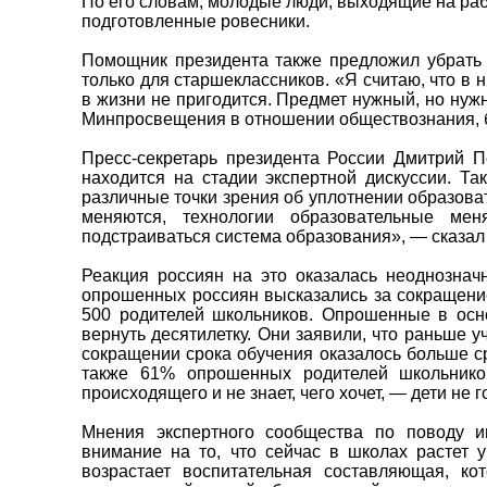
По его словам, молодые люди, выходящие на рабо
подготовленные ровесники.
Помощник президента также предложил убрать 
только для старшеклассников. «Я считаю, что в 
в жизни не пригодится. Предмет нужный, но нужн
Минпросвещения в отношении обществознания, б
Пресс-секретарь президента России Дмитрий П
находится на стадии экспертной дискуссии. Та
различные точки зрения об уплотнении образоват
меняются, технологии образовательные ме
подстраиваться система образования», — сказал
Реакция россиян на это оказалась неоднознач
опрошенных россиян высказались за сокращение 
500 родителей школьников. Опрошенные в осно
вернуть десятилетку. Они заявили, что раньше 
сокращении срока обучения оказалось больше ср
также 61% опрошенных родителей школьников
происходящего и не знает, чего хочет, — дети не 
Мнения экспертного сообщества по поводу и
внимание на то, что сейчас в школах растет 
возрастает воспитательная составляющая, ко