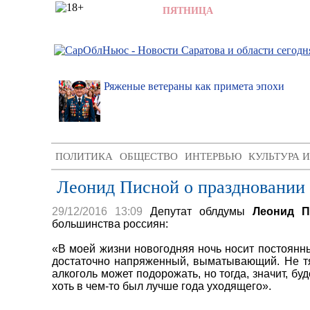
7 АВГУСТА 2026,
ПЯТНИЦА
,
16:37
ратовский
Ряженые ветераны как примета эпохи
озглавит
ПОЛИТИКА
ОБЩЕСТВО
ИНТЕРВЬЮ
КУЛЬТУРА 
Леонид Писной о праздновании 
29/12/2016 13:09
Депутат облдумы
Леонид П
большинства россиян:
«В моей жизни новогодняя ночь носит постоянны
достаточно напряженный, выматывающий. Не тяне
алкоголь может подорожать, но тогда, значит, б
хоть в чем-то был лучше года уходящего».