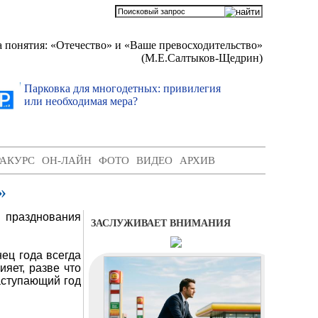
 понятия: «Отечество» и «Ваше превосходительство»
(М.Е.Салтыков-Щедрин)
Парковка для многодетных: привилегия
Гаражна
или необходимая мера?
передо
РАКУРС
ОН-ЛАЙН
ФОТО
ВИДЕО
АРХИВ
»
 празднования
ЗАСЛУЖИВАЕТ ВНИМАНИЯ
нец года всегда
яет, разве что
наступающий год