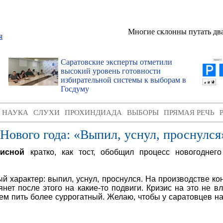
Многие склонны путать два
Саратовские эксперты отметили
высокий уровень готовности
избирательной системы к выборам в
Госдуму
И НАУКА
СЛУХИ
ПРОХИНДИАДА
ВЫБОРЫ
ПРЯМАЯ РЕЧЬ
Нового года: «Выпил, уснул, проснулся
исной
кратко, как тост, обобщил процесс новогоднего
й характер: выпил, уснул, проснулся. На производстве ко
т после этого на какие-то подвиги. Кризис на это не вли
удем пить более суррогатный. Желаю, чтобы у саратовцев 