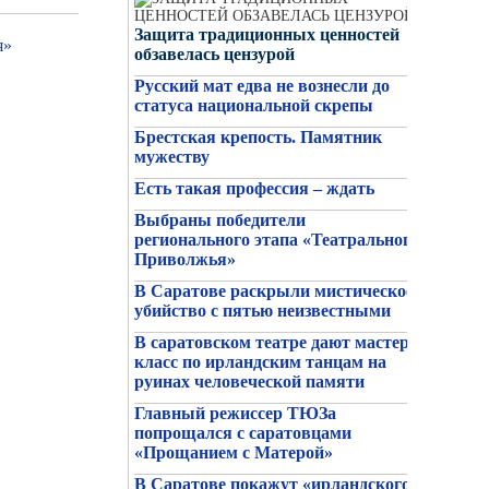
Защита традиционных ценностей
я»
обзавелась цензурой
Русский мат едва не вознесли до
статуса национальной скрепы
Брестская крепость. Памятник
мужеству
Есть такая профессия – ждать
Выбраны победители
26/06/2026
регионального этапа «Театрального
Ряженые ветераны как примета
Приволжья»
эпохи
В Саратове раскрыли мистическое
убийство с пятью неизвестными
В саратовском театре дают мастер-
класс по ирландским танцам на
руинах человеческой памяти
Главный режиссер ТЮЗа
попрощался с саратовцами
«Прощанием с Матерой»
В Саратове покажут «ирландского