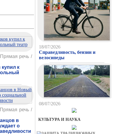
18/07/2026
Справедливость, бензин и
Прямая речь /
велосипеды
 купил к
кольный
08/07/2026
Первый пошел, второй
Прямая речь /
приготовился…
КУЛЬТУРА И НАУКА
анцов в
уждает о
раведливости