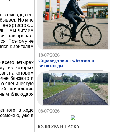
-, семнадцати-,
 бывает. Но мне
й, не артистов…
ль - мы читаем
ия, как провал.
тся. Поэтому не
ился к зрителям
18/07/2026
Справедливость, бензин и
 всего четырех
велосипеды
му из которых
ран, на котором
лее близкого и
ую сценическую
ей: появление
тным благодаря
енного, в ходе
08/07/2026
возможно, уже в
Первый пошел, второй
приготовился…
КУЛЬТУРА И НАУКА