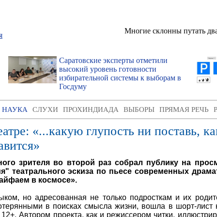
Многие склонны путать два
Саратовские эксперты отметили
высокий уровень готовности
избирательной системы к выборам в
Госдуму
И НАУКА
СЛУХИ
ПРОХИНДИАДА
ВЫБОРЫ
ПРЯМАЯ РЕЧЬ
тре: «...какую глупость ни поставь, к
равится»
ного зрителя во второй раз собрал публику на прос
ия" театрального эскиза по пьесе современных драм
айфаем в космосе».
ыком, но адресованная не только подросткам и их родит
ерянными в поисках смысла жизни, вошла в шорт-лист 
12+. Автором проекта, как и режиссером читки, иллюстри