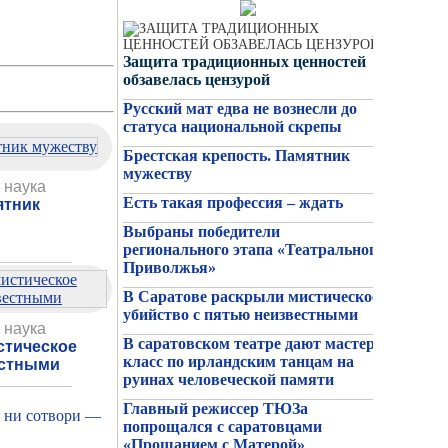
Защита традиционных ценностей
обзавелась цензурой
Русский мат едва не вознесли до
статуса национальной скрепы
Брестская крепость. Памятник
мужеству
 наука
Есть такая профессия – ждать
ятник
Выбраны победители
26/06/2026
регионального этапа «Театрального
Ряженые ветераны как примета
Приволжья»
эпохи
В Саратове раскрыли мистическое
убийство с пятью неизвестными
 наука
В саратовском театре дают мастер-
стическое
класс по ирландским танцам на
естными
руинах человеческой памяти
Главный режиссер ТЮЗа
у ни сотвори —
попрощался с саратовцами
«Прощанием с Матерой»