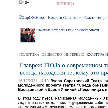
7 АВГУСТА 2026,
ПЯТНИЦА
,
5:26
ратовский
Ряженые ветераны как примета эпохи
озглавит
ПОЛИТИКА
ОБЩЕСТВО
ИНТЕРВЬЮ
КУЛЬТУРА 
Главреж ТЮЗа о современном теа
всегда находятся те, кому это н
16/12/2021 14:19
Вчера Саратовский Театр ю
молодежного проекта театра "Среда обитан
Васьковской и Дарьи Уткиной «Песочница с в
В этом году пьеса, написанная молодежных яз
людям разных поколений, ощущающими себя пот
драматургии «Маленькая ремарка» в номинации 