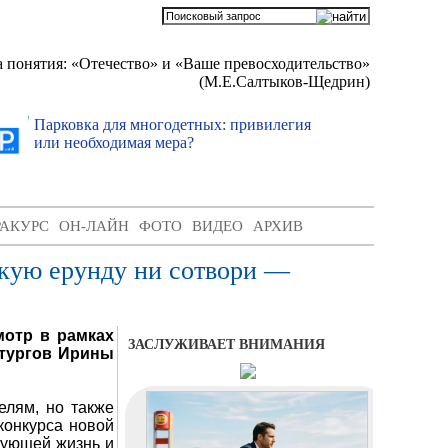
 понятия: «Отечество» и «Ваше превосходительство»
(М.Е.Салтыков-Щедрин)
Парковка для многодетных: привилегия
Гаражна
или необходимая мера?
передо
РАКУРС
ОН-ЛАЙН
ФОТО
ВИДЕО
АРХИВ
акую ерунду ни сотвори —
мотр в рамках
ЗАСЛУЖИВАЕТ ВНИМАНИЯ
атургов Ирины
елям, но также
конкурса новой
рующей жизнь и