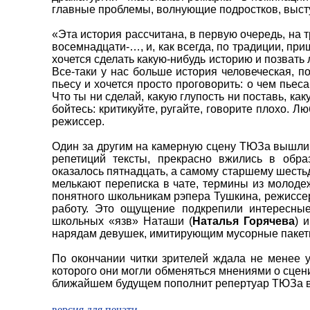
главные проблемы, волнующие подростков, выст
«Эта история рассчитана, в первую очередь, на т
восемнадцати-…, и, как всегда, по традиции, при
хочется сделать какую-нибудь историю и позвать 
Все-таки у нас больше история человеческая, п
пьесу и хочется просто проговорить: о чем пьеса
Что ты ни сделай, какую глупость ни поставь, как
бойтесь: критикуйте, ругайте, говорите плохо. Л
режиссер.
Один за другим на камерную сцену ТЮЗа вышли д
репетиций тексты, прекрасно вжились в обр
оказалось пятнадцать, а самому старшему шестьд
мелькают переписка в чате, термины из молоде
понятного школьникам рэпера Тушкина, режиссе
работу. Это ощущение подкрепили интересны
школьных «язв» Наташи (
Наталья Горячева
) 
нарядам девушек, имитирующим мусорные пакет
По окончании читки зрителей ждала не менее у
которого они могли обменяться мнениями о сцени
ближайшем будущем пополнит репертуар ТЮЗа в 
версия для печати