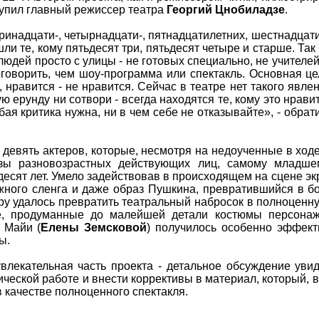
упил главный режиссер театра
Георгий Цнобиладзе
.
ринадцати-, четырнадцати-, пятнадцатилетних, шестнадцати
шли те, кому пятьдесят три, пятьдесят четыре и старше. Так
людей просто с улицы - не готовых специально, не учителе
оговорить, чем шоу-программа или спектакль. Основная це
, нравится - не нравится. Сейчас в театре нет такого явлен
ую ерунду ни сотвори - всегда находятся те, кому это нрави
юбая критика нужна, ни в чем себе не отказывайте», - обрат
евять актеров, которые, несмотря на недоученные в ходе
азы разновозрастных действующих лиц, самому младше
есят лет. Умело задействовав в происходящем на сцене эк
жного сленга и даже образ Пушкина, превратившийся в бо
ру удалось превратить театральный набросок в полноценн
е, продуманные до малейшей детали костюмы персонаж
и Майи (
Елены Земсковой
) получилось особенно эффек
ы.
влекательная часть проекта - детальное обсуждение увид
ческой работе и внести коррективы в материал, который, 
качестве полноценного спектакля.